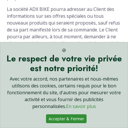
La société ADX BIKE pourra adresser au Client des
informations sur ses offres spéciales ou tous
nouveaux produits qui seraient proposés, sauf refus
de sa part manifesté lors de sa commande. Le Client
pourra par ailleurs, à tout moment, demander à ne
plus recevoir de courrier électronique de la part de la
société ADX BIKE.
🍪
Le respect de votre vie privée
Le Client est par ailleurs informé que lors de sa
est notre priorité!
navigation sur le Site, celui-ci implante un cookie
dans l’ordinateur du client.
Avec votre accord, nos partenaires et nous-mêmes
utilisons des cookies, certains requis pour le bon
Le cookie est un fichier texte sauvegardé sur
fonctionnement du site, d'autres pour mesurer votre
l’ordinateur ou le téléphone portable du Client, et qui
activité et vous fournir des publicités
stocke des informations relatives à la navigation du
personnalisées.
En savoir plus
Client sur le site (pages consultées, date et heure de
la consultation, etc.) et des informations saisies par
Accepter & Fermer
le Client durant sa visite (telles que nom, prénom et